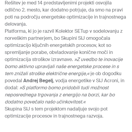
Rešitev je med 14 predstavljenimi projekti osvojila
odlično 2. mesto, kar dodatno potrjuje, da smo na pravi
poti na področju energetske optimizacije in trajnostnega
delovanja.
Platforma, ki jo je razvil Kolektor SETup v sodelovanju z
norveškim partnerjem, bo Skupini SIJ omogočala
optimizacijo ključnih energetskih procesov, kot so
spremljanje porabe, obvladovanje konične moči in
optimizacija stroškov izravnave.
»Z uvedbo te inovacije
bomo aktivno upravljali naše energetske procese in s
tem znižali stroške električne energije,«
je ob dogodku
povedal
Andrej Begelj
, vodja energetike v SIJ Acroni, in
dodal:
»S platformo bomo pridobili tudi možnost
neposrednega trgovanja z energijo na borzi, kar bo
dodatno povečalo našo učinkovitost.«
Skupina SIJ s tem projektom nadaljuje svojo pot
optimizacije procesov in trajnostnega razvoja.