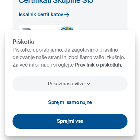
Certifikati Skupine SIJ
Iskalnik certifikatov
Piškotki
Piškotke uporabljamo, da zagotovimo pravilno
delovanje naše strani in izboljšamo vašo izkušnjo.
Za več informacij si oglejte
Pravilnik o piškotkih.
Prikaži nastavitve
2026
SIJ - Slovenian Steel Group, d. d.
Sprejmi samo nujne
Piškotki
Pravno obvestilo
Varstvo osebnih podatkov
Videonadzor
Sprejmi vse