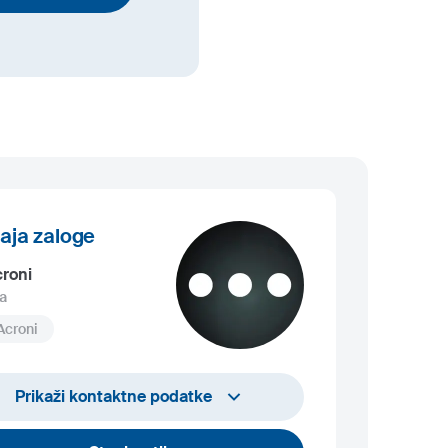
aja zaloge
croni
a
Acroni
acroni.stock@acroni.si
Prikaži kontaktne podatke