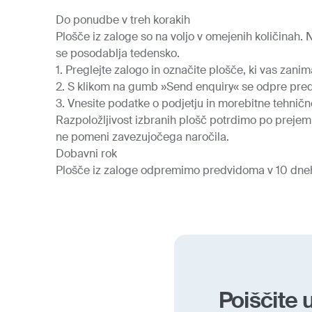
Do ponudbe v treh korakih
Plošče iz zaloge so na voljo v omejenih količinah
se posodablja tedensko.
1. Preglejte zalogo in označite plošče, ki vas zanim
2. S klikom na gumb »Send enquiry« se odpre pred
3. Vnesite podatke o podjetju in morebitne tehničn
Razpoložljivost izbranih plošč potrdimo po prejem
ne pomeni zavezujočega naročila.
Dobavni rok
Plošče iz zaloge odpremimo predvidoma v 10 dneh 
Poiščite 