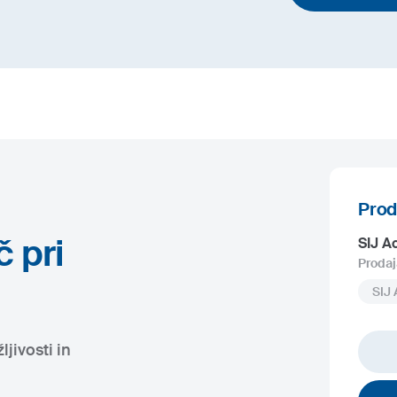
Prod
 pri
SIJ A
Prodaj
SIJ 
jivosti in