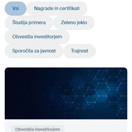
Vsi
Nagrade in certifikati
Študija primera
Zeleno jeklo
Obvestila investitorjem
Sporočila za javnost
Trajnost
Obvestila investitorjem