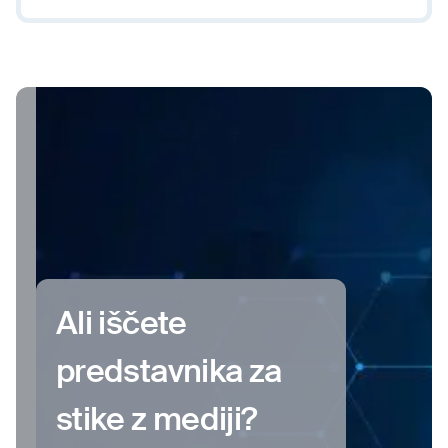
Ali iščete
predstavnika za
stike z mediji?