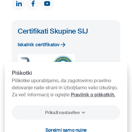
Iskalnik proizvodov
Prosta zaloga
Certifikati Skupine SIJ
Iskalnik certifikatov
Piškotki
Piškotke uporabljamo, da zagotovimo pravilno
delovanje naše strani in izboljšamo vašo izkušnjo.
Za več informacij si oglejte
Pravilnik o piškotkih.
Prikaži nastavitve
2026
SIJ - Slovenian Steel Group, d. d.
Piškotki
Pravno obvestilo
Varstvo osebnih podatkov
Videonadzor
Sprejmi samo nujne