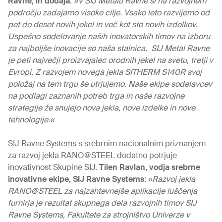
Ravne, in dodaja
:
»V SIJ Metalu Ravne si na razvojnem
področju zadajamo visoke cilje. Vsako leto razvijemo od
pet do deset novih jekel in več kot sto novih izdelkov.
Uspešno sodelovanje naših inovatorskih timov na izboru
za najboljše inovacije so naša stalnica. SIJ Metal Ravne
je peti največji proizvajalec orodnih jekel na svetu, tretji v
Evropi. Z razvojem novega jekla SITHERM S140R svoj
položaj na tem trgu še utrjujemo. Naše ekipe sodelavcev
na podlagi zaznanih potreb trga in naše razvojne
strategije že snujejo nova jekla, nove izdelke in nove
tehnologije.«
SIJ Ravne Systems s srebrnim nacionalnim priznanjem
za razvoj jekla RANO@STEEL dodatno potrjuje
inovativnost Skupine SIJ.
Tilen Ravlan, vodja srebrne
inovativne ekipe, SIJ Ravne Systems
: »
Razvoj jekla
RANO@STEEL za najzahtevnejše aplikacije luščenja
furnirja je rezultat skupnega dela razvojnih timov SIJ
Ravne Systems, Fakultete za strojništvo Univerze v