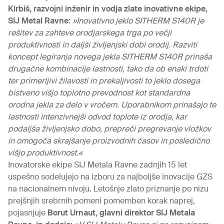
Kirbiš, razvojni inženir in vodja zlate inovativne ekipe,
SIJ Metal Ravne
:
»Inovativno jeklo SITHERM S140R je
rešitev za zahteve orodjarskega trga po večji
produktivnosti in daljši življenjski dobi orodij. Razviti
koncept legiranja novega jekla SITHERM S140R prinaša
drugačne kombinacije lastnosti, tako da ob enaki trdoti
ter primerljivi žilavosti in prekaljivosti to jeklo dosega
bistveno višjo toplotno prevodnost kot standardna
orodna jekla za delo v vročem. Uporabnikom prinašajo te
lastnosti intenzivnejši odvod toplote iz orodja, kar
podaljša življenjsko dobo, prepreči pregrevanje vložkov
in omogoča skrajšanje proizvodnih časov in posledično
višjo produktivnost.«
Inovatorske ekipe SIJ Metala Ravne zadnjih 15 let
uspešno sodelujejo na izboru za najboljše inovacije GZS
na nacionalnem nivoju. Letošnje zlato priznanje po nizu
prejšnjih srebrnih pomeni pomemben korak naprej,
pojasnjuje
Borut Urnaut, glavni direktor SIJ Metala