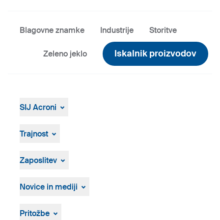
Blagovne znamke
Industrije
Storitve
Iskalnik proizvodov
Zeleno jeklo
SIJ Acroni
SIJ Acroni
Skupina SIJ
Trajnost
Vodstvo Skupine SIJ
Splošen pregled
Strategija, vizija, poslanstvo
ResponsibleSteel
Zaposlitev
Proizvodnja in tehnologija
Zgodovina
Prosta delovna mesta
Osebna izkaznica
Postopek zaposlovanja
Novice in mediji
Novice in dogodki
Medijsko središče
Pritožbe