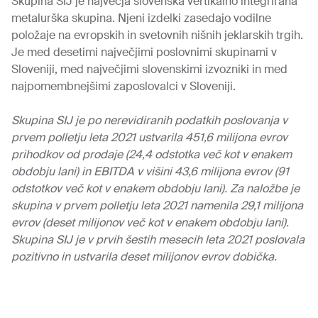
Skupina SIJ je največja slovenska vertikalno integrirana
metalurška skupina. Njeni izdelki zasedajo vodilne
položaje na evropskih in svetovnih nišnih jeklarskih trgih.
Je med desetimi največjimi poslovnimi skupinami v
Sloveniji, med največjimi slovenskimi izvozniki in med
najpomembnejšimi zaposlovalci v Sloveniji.
Skupina SIJ je po nerevidiranih podatkih poslovanja v
prvem polletju leta 2021 ustvarila 451,6 milijona evrov
prihodkov od prodaje (24,4 odstotka več kot v enakem
obdobju lani) in EBITDA v višini 43,6 milijona evrov (91
odstotkov več kot v enakem obdobju lani). Za naložbe je
skupina v prvem polletju leta 2021 namenila 29,1 milijona
evrov (deset milijonov več kot v enakem obdobju lani).
Skupina SIJ je v prvih šestih mesecih leta 2021 poslovala
pozitivno in ustvarila deset milijonov evrov dobička.