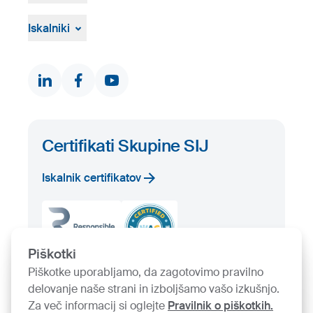
Vizualna gradiva
Pritožbeni postopek
Žvižgaštvo
Iskalniki
Dokumenti in certifikati
Kontakti
Iskalnik proizvodov
Prosta zaloga
Certifikati Skupine SIJ
Iskalnik certifikatov
Piškotki
Piškotke uporabljamo, da zagotovimo pravilno
delovanje naše strani in izboljšamo vašo izkušnjo.
Za več informacij si oglejte
Pravilnik o piškotkih.