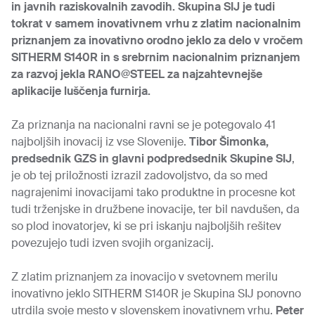
in javnih raziskovalnih zavodih. Skupina SIJ je tudi
tokrat v samem inovativnem vrhu z zlatim nacionalnim
priznanjem za inovativno orodno jeklo za delo v vročem
SITHERM S140R in s srebrnim nacionalnim priznanjem
za razvoj jekla RANO@STEEL za najzahtevnejše
aplikacije luščenja furnirja.
Za priznanja na nacionalni ravni se je potegovalo 41
najboljših inovacij iz vse Slovenije.
Tibor Šimonka,
predsednik GZS in glavni podpredsednik Skupine SIJ
,
je ob tej priložnosti izrazil zadovoljstvo, da so med
nagrajenimi inovacijami tako produktne in procesne kot
tudi trženjske in družbene inovacije, ter bil navdušen, da
so plod inovatorjev, ki se pri iskanju najboljših rešitev
povezujejo tudi izven svojih organizacij.
Z zlatim priznanjem za inovacijo v svetovnem merilu
inovativno jeklo SITHERM S140R je Skupina SIJ ponovno
utrdila svoje mesto v slovenskem inovativnem vrhu.
Peter