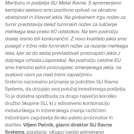
Mariboru in podjetja SIJ Metal Ravne. S spremenjeno
kemijsko sestavo smo pozitivno vplivali na obrabno
obstojnost in žilavost jekla. Na globalnem trgu nožev za
furnir predstavlja delež furnirskih nožev za luščenje
mehkega lesa preko 60 odstotkov. Na tem področju
doslej nismo bili konkurenčni. Z novo kvaliteto jekla smo
posegli v tržno nišo furnirskih nožev za rezanje mehkega
lesa, kjer so do sedaj prevladovali proizvajalci jekla z
daljnega vzhoda (Japonska). Na področju celotne EU
smo trenutno edini proizvajalec omenjenega jekla, na
svetovni ravni pa med tremi največjimi
.«
Srebrno nacionalno priznanje je potrditev SIJ Ravne
Systems, da utrjujejo svoj položaj inovativnega podjetja.
To je dodatna spodbuda za drugo največjo koroško
družbo Skupine SIJ, ki z edinstveno kombinacijo
metalurškega in inženirskega znanja različnim
industrijam zagotavlja široko paleto proizvodov in
storitev.
Viljem Pečnik, glavni direktor SIJ Ravne
Systems
,
poudarja: »
Kupci cenijo edinstveno