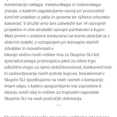
kombinacijo našega metalurškega in inženirskega
znanja, s katerim zagotavljamo razvoj pri proizvodnji
končnih izdelkov iz jekla in opreme ter njihovo vrhunsko
kakovost.
V družbi smo lani zabeležili kar 14 razvojnih
projektov in dve strateški razvojni partnerstvi s kupci.
Med prvimi v svetovni konkurenci se bomo obdržali le z
dobrimi izdelki, z vztrajanjem pri konceptu stalnih
izboljšav in inovativnosti.«
Iskanje vedno novih rešitev ima za Skupino SIJ kot
specializiranega proizvajalca jekel za nišne trge
odločilno vlogo za njeno dobičkonosnost, konkurenčnost
in zadovoljevanje novih potreb kupcev. Inovativnost v
Skupini SIJ spodbujamo na vseh ravneh s kampanjo
Imam idejo
, s katero opogumljamo vse zaposlene k
iskanju novih idej in rešitev za trajnostni napredek
Skupine SIJ na vseh področjih delovanja.
---