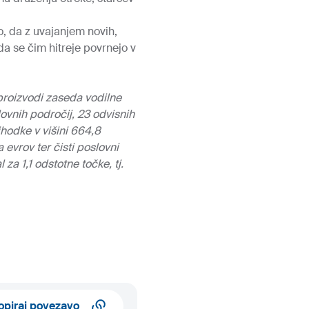
o, da z uvajanjem novih,
a se čim hitreje povrnejo v
 proizvodi zaseda vodilne
lovnih področij, 23 odvisnih
ihodke v višini 664,8
 evrov ter čisti poslovni
 za 1,1 odstotne točke, tj.
opiraj povezavo