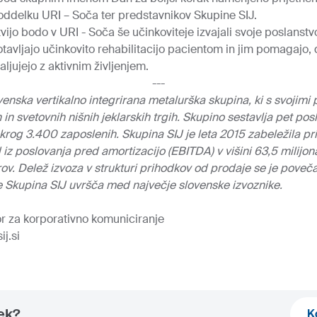
oddelku URI – Soča ter predstavnikov Skupine SIJ.
o bodo v URI - Soča še učinkoviteje izvajali svoje poslanstv
vljajo učinkovito rehabilitacijo pacientom in jim pomagajo, d
ljujejo z aktivnim življenjem.
---
venska vertikalno integrirana metalurška skupina, ki s svojimi
in svetovnih nišnih jeklarskih trgih. Skupino sestavlja pet pos
krog 3.400 zaposlenih. Skupina SIJ je leta 2015 zabeležila pr
d iz poslovanja pred amortizacijo (EBITDA) v višini 63,5 milijona
vrov. Delež izvoza v strukturi prihodkov od prodaje se je povečal
se Skupina SIJ uvršča med največje slovenske izvoznike.
or za korporativno komuniciranje
j.si
nek?
K