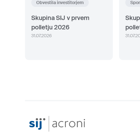
Obvestila investitorjem
Spor
Skupina SIJ v prvem
Skup
polletju 2026
polle
31.07.2026
31.07.2