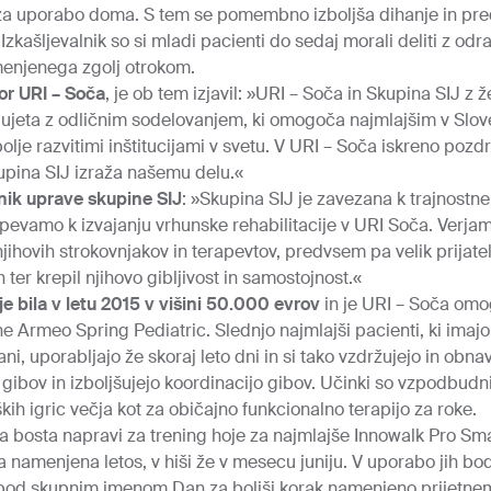
za uporabo doma. S tem se pomembno izboljša dihanje in pred
Izkašljevalnik so si mladi pacienti do sedaj morali deliti z odr
amenjenega zgolj otrokom.
or URI – Soča
, je ob tem izjavil: »URI – Soča in Skupina SIJ
jujeta z odličnim sodelovanjem, ki omogoča najmlajšim v Sloven
bolje razvitimi inštitucijami v svetu. V URI – Soča iskreno p
kupina SIJ izraža našemu delu.«
ik uprave skupine SIJ
: »Skupina SIJ je zavezana k trajnostne
spevamo k izvajanju vrhunske rehabilitacije v URI Soča. Verj
njihovih strokovnjakov in terapevtov, predvsem pa velik prijatelj
h ter krepil njihovo gibljivost in samostojnost.«
e bila v letu 2015 v višini 50.000 evrov
in je URI – Soča omo
 Armeo Spring Pediatric. Slednjo najmlajši pacienti, ki imajo
ni, uporabljajo že skoraj leto dni in si tako vzdržujejo in obna
 gibov in izboljšujejo koordinacijo gibov. Učinki so vzpodbudni
kih igric večja kot za običajno funkcionalno terapijo za roke.
a bosta napravi za trening hoje za najmlajše Innowalk Pro Small
va namenjena letos, v hiši že v mesecu juniju. V uporabo jih bo
 pod skupnim imenom Dan za boljši korak namenjeno prijetnem