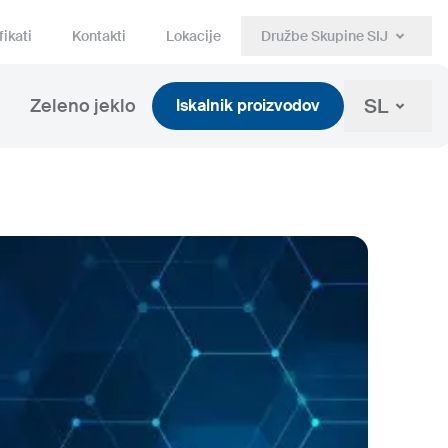
fikati
Kontakti
Lokacije
Družbe Skupine SIJ
SL
Zeleno jeklo
Iskalnik proizvodov