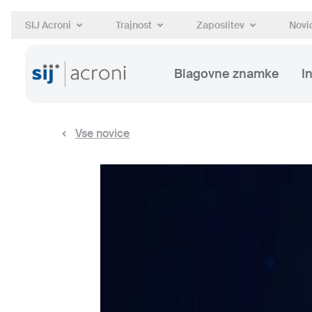
SIJ Acroni
Trajnost
Zaposlitev
Novic
Blagovne znamke
I
Vse novice