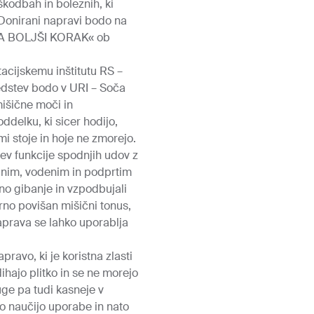
škodbah in boleznih, ki
 Donirani napravi bodo na
 ZA BOLJŠI KORAK« ob
tacijskemu inštitutu RS –
edstev bodo v URI – Soča
išične moči in
ddelku, ki sicer hodijo,
mi stoje in hoje ne zmorejo.
v funkcije spodnjih udov z
ranim, vodenim in podprtim
o gibanje in vzpodbujali
erno povišan mišični tonus,
Naprava se lahko uporablja
avo, ki je koristna zlasti
dihajo plitko in se ne morejo
ge pa tudi kasneje v
hko naučijo uporabe in nato