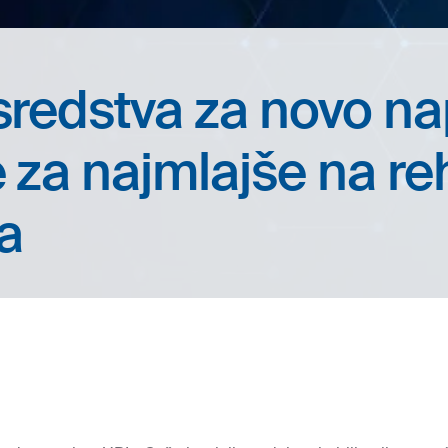
 sredstva za novo n
 za najmlajše na reh
a