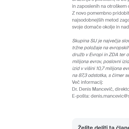
in zaposlenih na otroškem 
Z novo pomembno pridobitvij
najsodobnejših metod zagota
svoje domače okolje in nada
Skupina SIJ je največja slo
tržne položaje na evropskih 
družb v Evropi in ZDA ter o
milijona evrov, poslovni izi
izid v višini 10,7 milijona e
na 87,3 odstotka, s čimer 
Več informacij:
Dr. Denis Mancevič, direkt
E-pošta:
denis.mancevic@si
Želite deliti ta čla