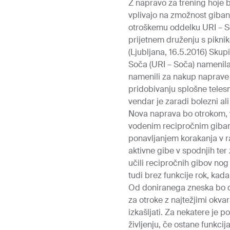
Z napravo za trening hoje b
vplivajo na zmožnost gibanj
otroškemu oddelku URI – S
prijetnem druženju s pikni
(Ljubljana, 16.5.2016) Skupi
Soča (URI – Soča) namenila
namenili za nakup naprave 
pridobivanju splošne telesne
vendar je zaradi bolezni ali
Nova naprava bo otrokom, v
vodenim recipročnim gibanj
ponavljanjem korakanja v 
aktivne gibe v spodnjih ter 
učili recipročnih gibov nog
tudi brez funkcije rok, kada
Od doniranega zneska bo del
za otroke z najtežjimi okvar
izkašljati. Za nekatere je
življenju, če ostane funkcij