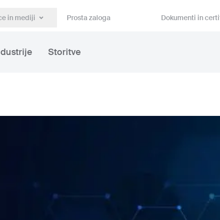
e in mediji
Prosta zaloga
Dokumenti in certi
ndustrije
Storitve