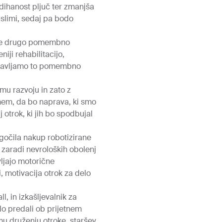
ihanost pljuč ter zmanjša
aslimi, sedaj pa bodo
 z že drugo pomembno
iji rehabilitacijo,
ozdravljamo to pomembno
mu razvoju in zato z
amem, da bo naprava, ki smo
 otrok, ki jih bo spodbujal
gočila nakup robotizirane
 zaradi nevroloških obolenj
vljajo motorične
, motivacija otrok za delo
, in izkašljevalnik za
do predali ob prijetnem
u druženju otroke, staršev