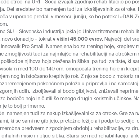
odo otroci na URI – Soča izvajali zgodnjo rehabilitacijo po po
a. Del sredstev bo namenjen tudi za izkašljevalnik za otroke.
oča v uporabo predali v mesecu juniju, ko bo potekal »DAN
kom.
na SIJ – Slovenska industrija jekla je Univerzitetnemu rehabili
 novo donacijo – tokrat
v
višini 45.000 evrov.
Največji del sr
Innowalk Pro Small. Namenjena bo za trening hoje, krepitev m
 zmogljivosti tudi za najmlajše na rehabilitaciji na otroškem o
 poškodbe njihova hoja otežena in šibka, pa tudi za tiste, ki sa
isokim med 100 do 140 cm, omogočala trening hoje in krepite
em nog in istočasno krepitvijo rok. Z njo se bodo z motorizi
razbremenjenem pokončnem položaju pripravljali na samostojn
zgornjih udih. Izboljševali si bodo gibljivost, zniževali neprim
 za bodočo hojo in čutili še mnogo drugih koristnih učinkov. 
r je to bolj primerno.
 namenjen tudi za nakup izkašljevalnika za otroke. Gre za napr
ami, ki se sami ne gibljejo, pretežno ležijo ali podprto sedijo, 
 pomembna predvsem z zgodnjem obdobju rehabilitacije, za dru
a dihalnih mišic in pljuč šibka. Starši se med rehabilitacijo la