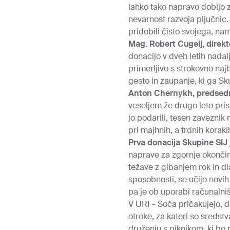
lahko tako napravo dobijo 
nevarnost razvoja pljučnic. 
pridobili čisto svojega, n
Mag. Robert Cugelj, direkt
donacijo v dveh letih nadal
primerljivo s strokovno naj
gesto in zaupanje, ki ga S
Anton Chernykh, predsedn
veseljem že drugo leto pri
jo podarili, tesen zaveznik 
pri majhnih, a trdnih koraki
Prva donacija Skupine SIJ j
naprave za zgornje okončine
težave z gibanjem rok in dla
sposobnosti, se učijo novih
pa je ob uporabi računalniš
V URI – Soča pričakujejo, d
otroke, za kateri so sredst
druženju s piknikom, ki bo