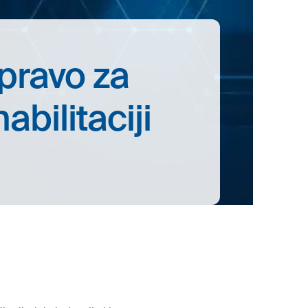
apravo za
abilitaciji