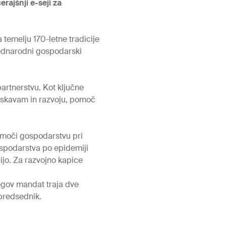
rajšnji e-seji za
a temelju 170-letne tradicije
 mednarodni gospodarski
artnerstvu. Kot ključne
ziskavam in razvoju, pomoč
pomoči gospodarstvu pri
spodarstva po epidemiji
ijo. Za razvojno kapice
egov mandat traja dve
dpredsednik.