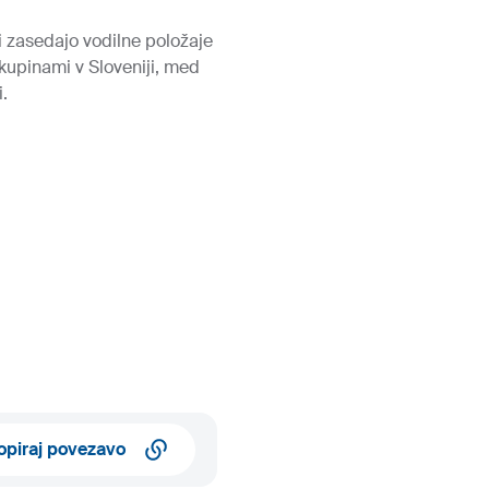
i zasedajo vodilne položaje
skupinami v Sloveniji, med
.
opiraj povezavo