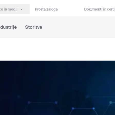
e in mediji
Prosta zaloga
Dokumenti in certi
ndustrije
Storitve