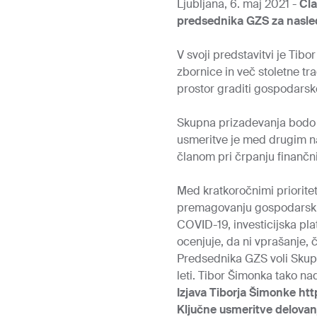
Ljubljana, 6. maj 2021 -
Čla
predsednika GZS za nasled
V svoji predstavitvi je Tibor
zbornice in več stoletne tra
prostor graditi gospodarsk
Skupna prizadevanja bodo š
usmeritve je med drugim nav
članom pri črpanju finančnih
Med kratkoročnimi priorite
premagovanju gospodarskih
COVID-19, investicijska pla
ocenjuje, da ni vprašanje,
Predsednika GZS voli Skupš
leti. Tibor Šimonka tako nad
Izjava Tiborja Šimonke
htt
Ključne usmeritve delovan