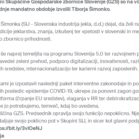
ni Skupščine Gospodarske zbornice Slovenije (GZS) so na vče
nje mandatno obdobje izvolili Tiborja Šimonko.
 Šimonka (SIJ - Slovenska industrija jekla, d.d.) dejal, da želi n
dicije jeklarstva, znanja, izkušenj ter vpetosti v slovenski in
o zbornico prihodnosti.
e naprej temeljila na programu Slovenija 5.0 ter razvojnem p
edel zeleni prehod, podporo digitalizaciji, inovativnosti, ra
 sredstev, internacionalizacijo ter karierni razvoj zaposlenih.
tami je izpostavil naslednji paket interventne zakonodaje in 
 posledic epidemije COVID-19, ukrepe za ponovni zagon go
tforma (črpanje EU sredstev), vlaganja v RR ter debirokratizac
 če jo potrebujemo, temveč, kdaj bo uvedena.
čina GZS. Predsednik opravlja svojo funkcijo nepoklicno. Nj
aljuje svojo poklicno pot v Skupini SIJ, in sicer kot glavni po
ps://bit.ly/3vIOeNJ
ja