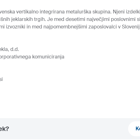
venska vertikalno integrirana metalurška skupina. Njeni izdelk
išnih jeklarskih trgih. Je med desetimi največjimi poslovnimi 
mi izvozniki in med najpomembnejšimi zaposlovalci v Sloveniji
kla, d.d.
orporativnega komuniciranja
si
nek?
K