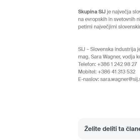
Skupina SIJ
je največja slo
na evropskih in svetovnih n
petimi največjimi slovenski
SIJ – Slovenska industrija je
mag. Sara Wagner, vodja k
Telefon: +386 1 242 98 27
Mobitel: +386 41 313 532
E-naslov:
sara.wagner@sij.
Želite deliti ta čla