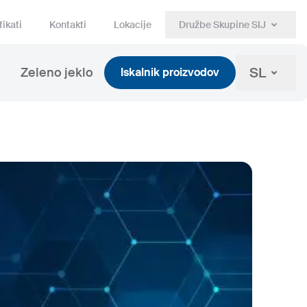
fikati
Kontakti
Lokacije
Družbe Skupine SIJ
SL
Zeleno jeklo
Iskalnik proizvodov