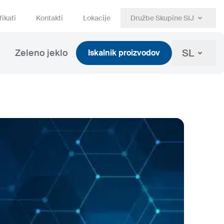
fikati
Kontakti
Lokacije
Družbe Skupine SIJ
SL
Zeleno jeklo
Iskalnik proizvodov