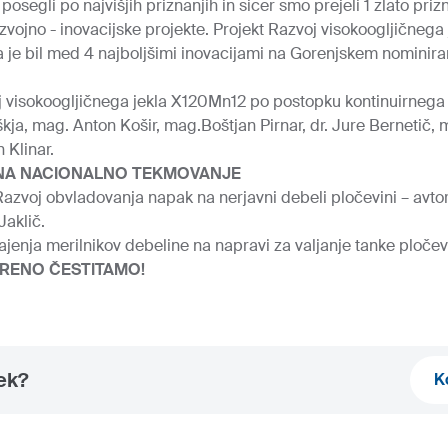
 posegli po najvišjih priznanjih in sicer smo prejeli 1 zlato pri
azvojno - inovacijske projekte. Projekt Razvoj visokoogljičneg
a je bil med 4 najboljšimi inovacijami na Gorenjskem nominira
visokoogljičnega jekla X120Mn12 po postopku kontinuirnega lit
kja, mag. Anton Košir, mag.Boštjan Pirnar, dr. Jure Bernetič, 
 Klinar.
 NA NACIONALNO TEKMOVANJE
Razvoj obvladovanja napak na nerjavni debeli pločevini – avto
Jaklič.
hlajenja merilnikov debeline na napravi za valjanje tanke ploče
KRENO ČESTITAMO!
nek?
K