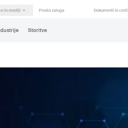
e in mediji
Prosta zaloga
Dokumenti in certi
ndustrije
Storitve