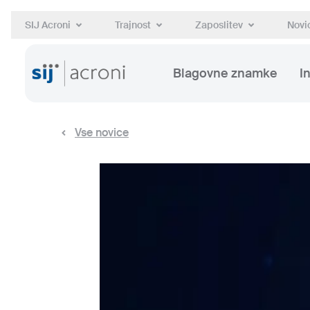
SIJ Acroni
Trajnost
Zaposlitev
Novic
Blagovne znamke
I
Vse novice