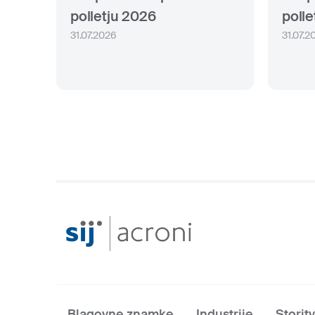
polletju 2026
polle
31.07.2026
31.07.2
Blagovne znamke
Industrije
Storit