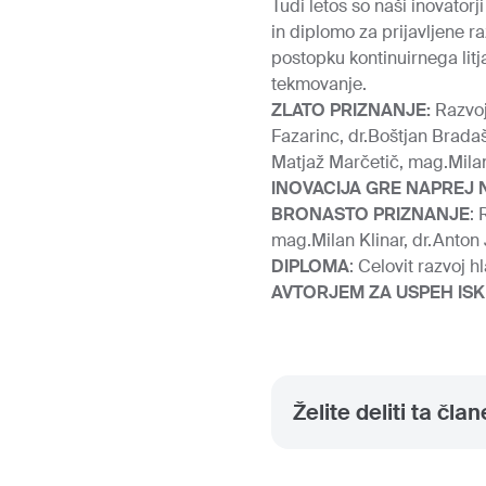
Tudi letos so naši inovatorji
in diplomo za prijavljene r
postopku kontinuirnega litj
tekmovanje.
ZLATO PRIZNANJE:
Razvoj 
Fazarinc, dr.Boštjan Bradaš
Matjaž Marčetič, mag.Milan
INOVACIJA GRE NAPREJ
BRONASTO PRIZNANJE
: 
mag.Milan Klinar, dr.Anton 
DIPLOMA
: Celovit razvoj 
AVTORJEM ZA USPEH IS
Želite deliti ta čla