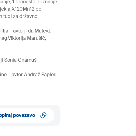
znanje, 1 bronasto priznanje
a jekla X120Mn12 po
n tudi za državno
ja – avtorji dr. Matevž
mag.Viktorija Marušič,
rji Sonja Gnamuš,
vine – avtor Andraž Papler.
opiraj povezavo