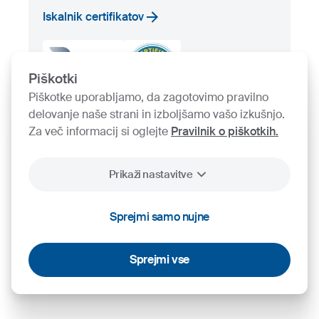
Iskalnik certifikatov
Piškotki
Piškotke uporabljamo, da zagotovimo pravilno
delovanje naše strani in izboljšamo vašo izkušnjo.
Za več informacij si oglejte
Pravilnik o piškotkih.
Prikaži nastavitve
2026
SIJ - Slovenian Steel Group, d. d.
Sprejmi samo nujne
Piškotki
Pravno obvestilo
Varstvo osebnih podatkov
Videonadzor
Sprejmi vse