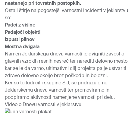
nastanejo pri tovrstnih postopkih.
Ostali štirje najpogostejši varnostni incidenti v jeklarstvu
so:
Padci z višine
Padajoči objekti
Izpusti plinov
Mostna dvigala
Namen Jeklarskega dneva varnosti je dvigniti zavest o
glavnih vzrokih resnih nesreč ter narediti delovno mesto
kar se le da varno, ultimativni cilj projekta pa je ustvariti
zdravo delovno okolje brez poškodb in bolezni.
Ker so to tudi cilji skupine SIJ, se pridružujemo
Jeklarskemu dnevu varnosti ter promoviramo in
podpiramo aktivnosti namenjene varnosti pri delu.
Video o Dnevu varnosti v jeklarstvu