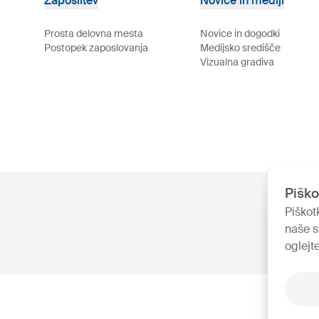
Zaposlitev
Novice in mediji
Prosta delovna mesta
Novice in dogodki
Postopek zaposlovanja
Medijsko središče
Vizualna gradiva
Piško
Piškot
naše s
oglejt