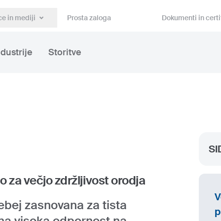
e in mediji
Prosta zaloga
Dokumenti in certi
ndustrije
Storitve
SI
 za večjo zdržljivost orodja
V
bej zasnovana za tista
p
bna visoka odpornost na