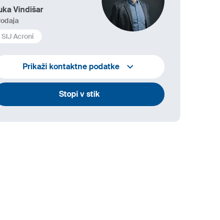
uka Vindišar
rodaja
SIJ Acroni
+386 45 841 419
Prikaži kontaktne podatke
luka.vindisar@acroni.si
Stopi v stik