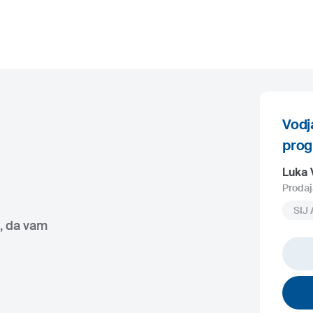
Vodj
pro
Luka 
Prodaj
SIJ 
, da vam