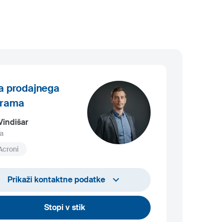
a prodajnega
grama
Vindišar
a
Acroni
+386 45 841 419
Prikaži kontaktne podatke
luka.vindisar@acroni.si
Stopi v stik