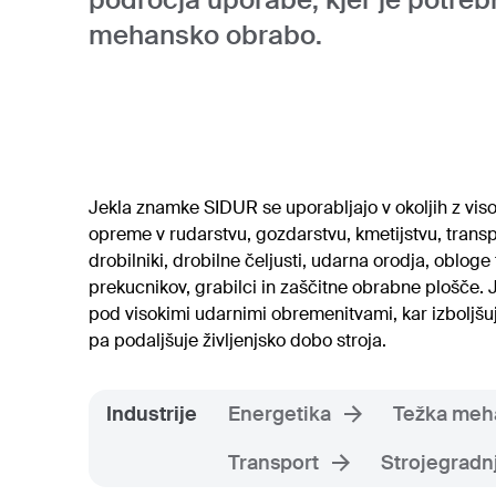
mehansko obrabo.
Jekla znamke SIDUR se uporabljajo v okoljih z viso
opreme v rudarstvu, gozdarstvu, kmetijstvu, transpo
drobilniki, drobilne čeljusti, udarna orodja, obloge
prekucnikov, grabilci in zaščitne obrabne plošče.
pod visokimi udarnimi obremenitvami, kar izboljšuje
pa podaljšuje življenjsko dobo stroja.
Industrije
Energetika
Težka meha
Transport
Strojegradn