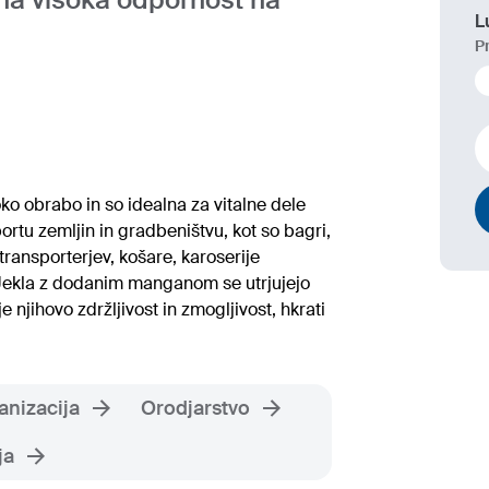
L
P
ko obrabo in so idealna za vitalne dele
rtu zemljin in gradbeništvu, kot so bagri,
 transporterjev, košare, karoserije
 Jekla z dodanim manganom se utrjujejo
 njihovo zdržljivost in zmogljivost, hkrati
nizacija
Orodjarstvo
ja