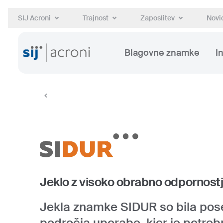
SIJ Acroni
Trajnost
Zaposlitev
Novic
Blagovne znamke
I
Jeklo z visoko obrabno odpornostjo
Jekla znamke SIDUR so bila pose
področja uporabe, kjer je potre