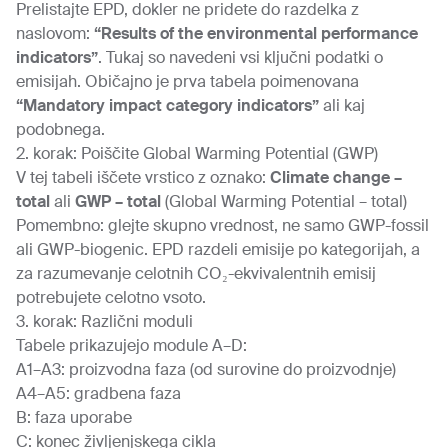
Prelistajte EPD, dokler ne pridete do razdelka z
naslovom:
“Results of the environmental performance
indicators”
. Tukaj so navedeni vsi ključni podatki o
emisijah. Običajno je prva tabela poimenovana
“Mandatory impact category indicators”
ali kaj
podobnega.
2. korak: Poiščite Global Warming Potential (GWP)
V tej tabeli iščete vrstico z oznako:
Climate change –
total
ali
GWP – total
(Global Warming Potential – total)
Pomembno: glejte skupno vrednost, ne samo GWP-fossil
ali GWP-biogenic. EPD razdeli emisije po kategorijah, a
za razumevanje celotnih CO₂-ekvivalentnih emisij
potrebujete celotno vsoto.
3. korak: Različni moduli
Tabele prikazujejo module A–D:
A1–A3: proizvodna faza (od surovine do proizvodnje)
A4–A5: gradbena faza
B: faza uporabe
C: konec življenjskega cikla