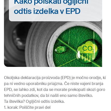
Kako poiskati ogljični
odtis izdelka v EPD
Okoljska deklaracija proizvoda (EPD) je močno orodje, ki
pa ni vedno uporabniku priajzna. Če niste vajeni branja
EPD, se lahko zdi, kot da se morate prekopati skozi goro
tehničnih podatkov, da bi našli eno samo številko.
Ta številka? Ogljični odtis izdelka.
1. korak: Poiščite pravi del