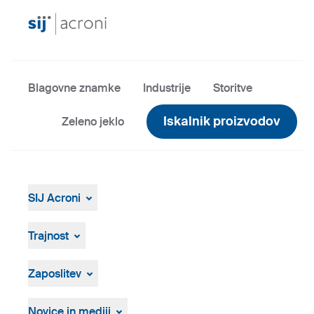
Blagovne znamke
Industrije
Storitve
Iskalnik proizvodov
Zeleno jeklo
SIJ Acroni
SIJ Acroni
Skupina SIJ
Trajnost
Vodstvo Skupine SIJ
Splošen pregled
Strategija, vizija, poslanstvo
ResponsibleSteel
Zaposlitev
Proizvodnja in tehnologija
Zgodovina
Prosta delovna mesta
Osebna izkaznica
Postopek zaposlovanja
Novice in mediji