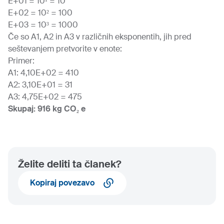
E+01 = 10¹ = 10
E+02 = 10² = 100
E+03 = 10³ = 1000
Če so A1, A2 in A3 v različnih eksponentih, jih pred
seštevanjem pretvorite v enote:
Primer:
A1: 4,10E+02 = 410
A2: 3,10E+01 = 31
A3: 4,75E+02 = 475
Skupaj: 916 kg CO₂ e
Želite deliti ta članek?
Kopiraj povezavo