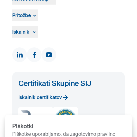
Novice in dogodki
Medijsko središče
Pritožbe
Vizualna gradiva
Pritožbeni postopek
Žvižgaštvo
Iskalniki
Dokumenti in certifikati
Kontakti
Iskalnik proizvodov
Prosta zaloga
Certifikati Skupine SIJ
Iskalnik certifikatov
Piškotki
Piškotke uporabljamo, da zagotovimo pravilno