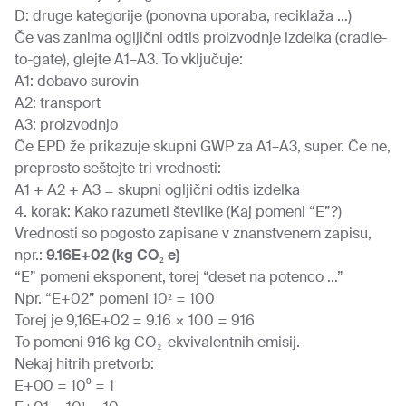
D: druge kategorije (ponovna uporaba, reciklaža …)
Če vas zanima ogljični odtis proizvodnje izdelka (cradle-
to-gate), glejte A1–A3. To vključuje:
A1: dobavo surovin
A2: transport
A3: proizvodnjo
Če EPD že prikazuje skupni GWP za A1–A3, super. Če ne,
preprosto seštejte tri vrednosti:
A1 + A2 + A3 = skupni ogljični odtis izdelka
4. korak: Kako razumeti številke (Kaj pomeni “E”?)
Vrednosti so pogosto zapisane v znanstvenem zapisu,
npr.:
9.16E+02 (kg CO₂ e)
“E” pomeni eksponent, torej “deset na potenco …”
Npr. “E+02” pomeni 10² = 100
Torej je 9,16E+02 = 9.16 × 100 = 916
To pomeni 916 kg CO₂-ekvivalentnih emisij.
Nekaj hitrih pretvorb:
E+00 = 10⁰ = 1