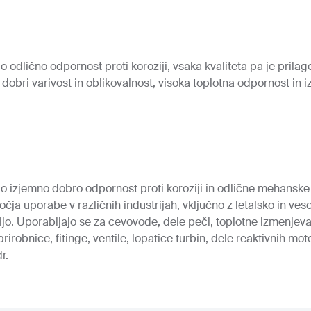
dlično odpornost proti koroziji, vsaka kvaliteta pa je prilag
dobri varivost in oblikovalnost, visoka toplotna odpornost in i
izjemno dobro odpornost proti koroziji in odlične mehanske l
ja uporabe v različnih industrijah, vključno z letalsko in vesol
ijo. Uporabljajo se za cevovode, dele peči, toplotne izmenjeval
rirobnice, fitinge, ventile, lopatice turbin, dele reaktivnih m
r.