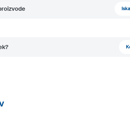
proizvode
Isk
nek?
K
v