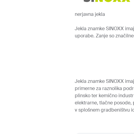
nerjavna jekla
Jekla znamke SINOXX imajo o
uporabe. Zanje so značilne 
Jekla znamke SINOXX imajo 
primerne za raznolika področ
plinsko ter kemično industr
elektrarne, tlačne posode, p
v splošnem gradbeništvu id