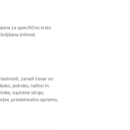
ojena za specifično vrsto
zboljšana trdnost.
astnosti, zaradi česar so
jsko, jedrsko, naftno in
nike, toplotne stroje,
otorjev, predelovalno opremo,