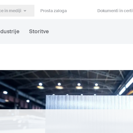
e in mediji
Prosta zaloga
Dokumenti in certi
ndustrije
Storitve