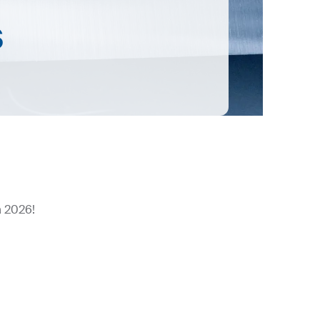
s
a 2026!