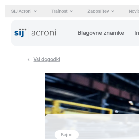
SIJ Acroni
Trajnost
Zaposlitev
Novic
Blagovne znamke
I
Vsi dogodki
Sejmi